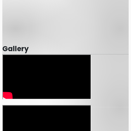
数に到達した場合、当日券の販売は行いません。
はオールスタンディングの公演となります。
以上の方はチケットが必要となります。なお16歳未満の方につ
同伴が必要となります。
児のお子様をお連れのお客様は入場時に未就学児であることの
ります。
Gallery