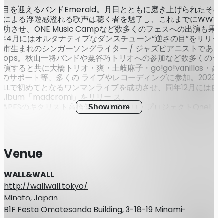
年目を迎えるバンドEmerald。月日とともに磨き上げられたそ
介による浮遊感溢れる歌声は聴く者を魅了し、これまでにWW
功させ、ONE Music Campなど数多くのフェスへの出演も
4年4月にはオルタナティブなダンスチューン“逆さの目”をリリ
幌市生まれのシンガーソングライター / ジャズピアニストであ
adrops。秋山一将バンドや粟谷巧トリオへの参加など数多くの
演すると共に大橋トリオ・爽・土岐麻子・go!go!vanillas・
どのサポート等、多くの ライブやレコーディングに参加。2023
WALLで初めてとなるワンマンライブを成功させ、同年12月には
ni Album「madoromi」をリリー ス。
Y TAPESのギタリスト高橋健介によるソロ・プロジェクトQnel
Show more
I（FIVE NEW OLD）や井上惇志（showmore）、宮川純（LAG
キーマンが参加したデビュー・アルバム『Siesta』を2023年
健伍（DENIMS）をフューチャリングに迎えた『ハイウェイfeat
aka』は日本テレビ系NNNストレイトニュースのテーマソング
Venue
ギタリストとしてもSuperfly、NOAといったアーティスト
accharin、UEBOなどのライブ・サポート、更にはプロデュ
WALL&WALL
ーとしてもゆいにしおや、peetoといったアーティストを手が
を広げている。
http://wallwall.tokyo/
ャリアを積み重ねてきた3組による豪華ライブをお見逃しなく。
Minato, Japan
ZAIKOにて絶賛販売中！
B1F Festa Omotesando Building, 3-18-19 Minami-