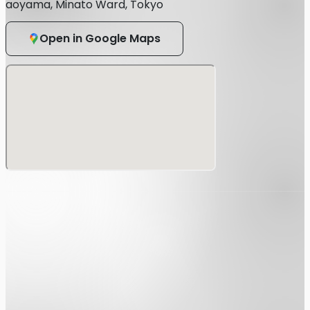
aoyama, Minato Ward, Tokyo
要】
月4日 (日)
L&WALL
Open in Google Maps
x Takumadrops x Qnel
rops
 / 開演 18:00
ト情報】
3,700 +1drink ¥700
/12 20:00〜8/4 16:59>
4,700 +1drink ¥700
8/4 17:00〜>
項】
の混雑回避の為、本公演はドリンク代を含む販売価格とさせて
クチケットは対象イベント期間内のみ有効となります。