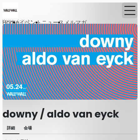
Home
イベント
Home
イベント
ニュース
メルマガ
downy / aldo van eyck
詳細
会場