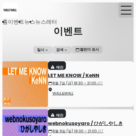
홈
이벤트
뉴스
뉴스레터
이벤트
캘린더 표시
일시
검색
매진
LET ME KNOW / KeNN
8월 7일 (금) 18:30 – 21:00
JST
WALL&WALL
매진
webnokusoyaro / ひがしやしき
8월 9일 (일) 19:00 – 21:00
JST