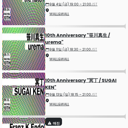
9월 4일 (금) 19:00 – 21:00
JST
WALL&WALL
10th Anniversary "笹川真生 /
urema"
9월 11일 (금) 18:30 – 21:00
JST
WALL&WALL
10th Anniversary "冥丁 / SUGAI
KEN"
9월 13일 (일) 18:15 – 21:00
JST
WALL&WALL
매진