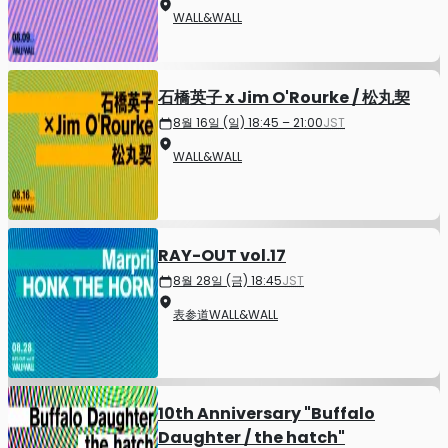
WALL&WALL
石橋英子 x Jim O'Rourke / 松丸契
8월 16일 (일) 18:45 – 21:00
JST
WALL&WALL
RAY-OUT vol.17
8월 28일 (금) 18:45
JST
表参道WALL&WALL
10th Anniversary "Buffalo
Daughter / the hatch"